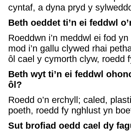
cyntaf, a dyna pryd y sylweddo
Beth oeddet ti’n ei feddwl o
Roeddwn i’n meddwl ei fod yn 
mod i’n gallu clywed rhai petha
ôl cael y cymorth clyw, roedd f
Beth wyt ti’n ei feddwl oho
ôl?
Roedd o’n erchyll; caled, plas
poeth, roedd fy nghlust yn boe
Sut brofiad oedd cael dy fa