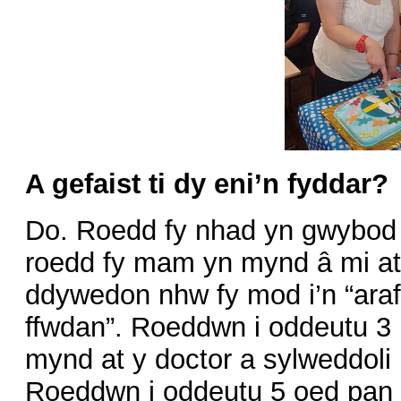
A gefaist ti dy eni’n fyddar?
Do. Roedd fy nhad yn gwybod b
roedd fy mam yn mynd â mi at 
ddywedon nhw fy mod i’n “araf”
ffwdan”. Roeddwn i oddeutu 3 
mynd at y doctor a sylweddoli 
Roeddwn i oddeutu 5 oed pan 