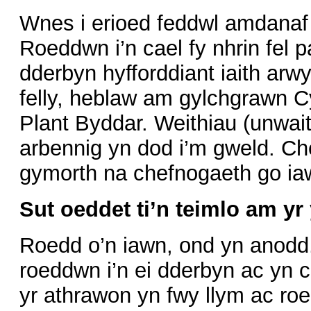
Wnes i erioed feddwl amdanaf 
Roeddwn i’n cael fy nhrin fel p
dderbyn hyfforddiant iaith ar
felly, heblaw am gylchgrawn 
Plant Byddar. Weithiau (unwait
arbennig yn dod i’m gweld. Che
gymorth na chefnogaeth go iaw
Sut oeddet ti’n teimlo am yr
Roedd o’n iawn, ond yn anodd.
roeddwn i’n ei dderbyn ac yn
yr athrawon yn fwy llym ac roe