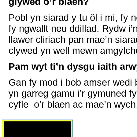
glywed o’r blaen?
Pobl yn siarad y tu ôl i mi, f
fy ngwallt neu ddillad. Rydw i
llawer cliriach pan mae’n siar
clywed yn well mewn amgylch
Pam wyt ti’n dysgu iaith ar
Gan fy mod i bob amser wedi 
yn garreg gamu i’r gymuned fyd
cyfle o’r blaen ac mae’n wych