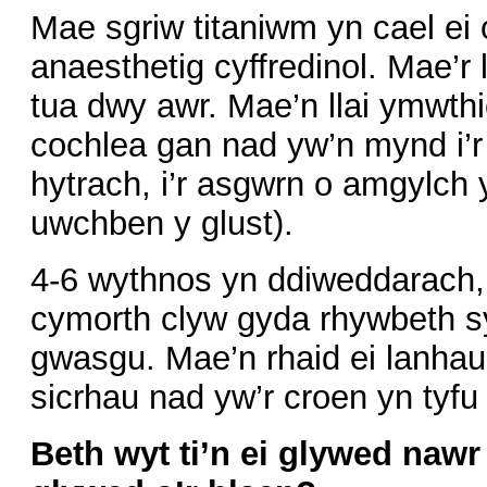
Mae sgriw titaniwm yn cael ei
anaesthetig cyffredinol. Mae’r
tua dwy awr. Mae’n llai ymwth
cochlea gan nad yw’n mynd i’
hytrach, i’r asgwrn o amgylch y 
uwchben y glust).
4-6 wythnos yn ddiweddarach
cymorth clyw gyda rhywbeth s
gwasgu. Mae’n rhaid ei lanha
sicrhau nad yw’r croen yn tyfu 
Beth wyt ti’n ei glywed nawr 