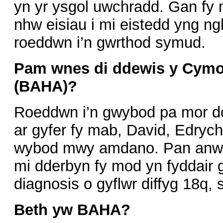
yn yr ysgol uwchradd. Gan fy 
nhw eisiau i mi eistedd yng ng
roeddwn i’n gwrthod symud.
Pam wnes di ddewis y Cymo
(BAHA)?
Roeddwn i’n gwybod pa mor dd
ar gyfer fy mab, David, Edrych
wybod mwy amdano. Pan anwyd
mi dderbyn fy mod yn fyddair 
diagnosis o gyflwr diffyg 18q, 
Beth yw BAHA?